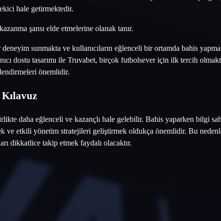
ekici hale getirmektedir.
a kazanma şansı elde etmelerine olanak tanır.
ir deneyim sunmakta ve kullanıcıların eğlenceli bir ortamda bahis yapmal
ıcı dostu tasarımı ile Truvabet, birçok futbolsever için ilk tercih olmak
lendirmeleri önemlidir.
 Kılavuz
irlikte daha eğlenceli ve kazançlı hale gelebilir. Bahis yaparken bilgi sah
 ve etkili yönetim stratejileri geliştirmek oldukça önemlidir. Bu nedenl
ı dikkatlice takip etmek faydalı olacaktır.