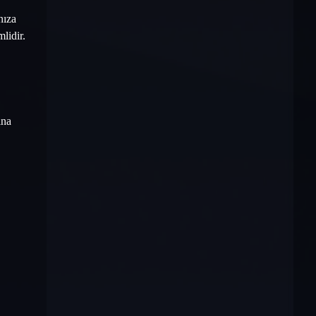
nıza
lidir.
ına