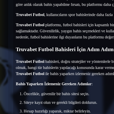
göre anlık olarak bahis yapabilme fırsatı, bu platformu daha ç
Truvabet Futbol
, kullanıcıların spor bahislerinde daha fazl
Truvabet Futbol
platformu, futbol bahisleri için kapsamlı b
sağlamaktadır. Güvenilirlik, yaygın bahis seçenekleri ve kullan
nedenle, futbol bahislerine ilgi duyanların bu platformu değer
Truvabet Futbol Bahisleri İçin Adım Adım
Truvabet Futbol
bahisleri, doğru stratejiler ve yöntemlerle b
olmak, hangi tür bahislerin yapılacağı konusunda karar vermek
Truvabet Futbol
ile bahis yaparken izlemeniz gereken adımlar
Bahis Yaparken İzlemeniz Gereken Adımlar
:
Öncelikle, güvenilir bir bahis sitesi seçin.
Siteye kayıt olun ve gerekli bilgileri doldurun.
Hesap hazırlığı yaparak, miktar belirleyin.