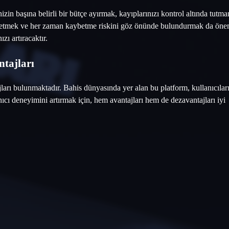
nizin başına belirli bir bütçe ayırmak, kayıplarınızı kontrol altında tutma
 yönetmek ve her zaman kaybetme riskini göz önünde bulundurmak da önem
ı artıracaktır.
ntajları
ajları bulunmaktadır. Bahis dünyasında yer alan bu platform, kullanıcılar
nıcı deneyimini artırmak için, hem avantajları hem de dezavantajları iyi