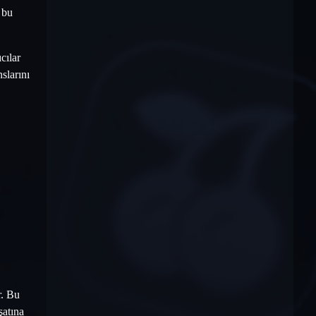
 bu
cılar
slarını
r. Bu
şatına