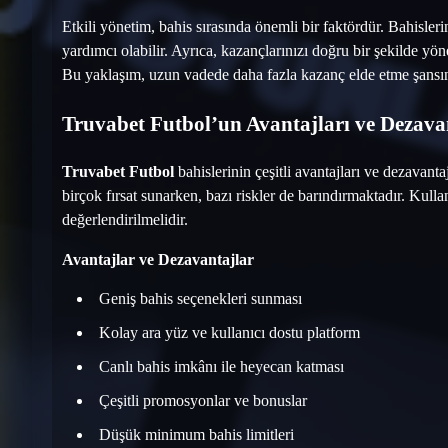
Etkili yönetim, bahis sırasında önemli bir faktördür. Bahisleri
yardımcı olabilir. Ayrıca, kazançlarınızı doğru bir şekilde
Bu yaklaşım, uzun vadede daha fazla kazanç elde etme şansınız
Truvabet Futbol’un Avantajları ve Dezava
Truvabet Futbol
bahislerinin çeşitli avantajları ve dezavant
birçok fırsat sunarken, bazı riskler de barındırmaktadır. Kulla
değerlendirilmelidir.
Avantajlar ve Dezavantajlar
Geniş bahis seçenekleri sunması
Kolay ara yüz ve kullanıcı dostu platform
Canlı bahis imkânı ile heyecan katması
Çeşitli promosyonlar ve bonuslar
Düşük minimum bahis limitleri