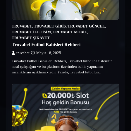
TRUVABET
,
TRUVABET GIRIŞ
,
TRUVABET GÜNCEL
,
TRUVABET İLETIŞIM
,
TRUVABET MOBIL
,
TRUVABET ŞIKAYET
Truvabet Futbol Bahisleri Rehberi
truvabet
Mayıs 18, 2025
Truvabet Futbol Bahisleri Rehberi, Truvabet futbol bahislerinin
nasıl çalıştığını ve bu platform üzerinden bahis yapmanın
inceliklerini açıklamaktadır. Yazıda, Truvabet futbolun…