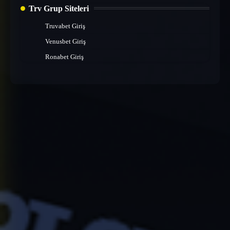
Trv Grup Siteleri
Truvabet Giriş
Venusbet Giriş
Ronabet Giriş