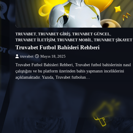
TRUVABET
,
TRUVABET GIRIŞ
,
TRUVABET GÜNCEL
,
TRUVABET İLETIŞIM
,
TRUVABET MOBIL
,
TRUVABET ŞIKAYET
Truvabet Futbol Bahisleri Rehberi
truvabet
Mayıs 18, 2025
Truvabet Futbol Bahisleri Rehberi, Truvabet futbol bahislerinin nasıl
çalıştığını ve bu platform üzerinden bahis yapmanın inceliklerini
açıklamaktadır. Yazıda, Truvabet futbolun…