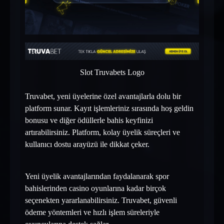
Slot Truvabets Logo
Truvabet, yeni üyelerine özel avantajlarla dolu bir
platform sunar. Kayıt işlemleriniz sırasında hoş geldin
bonusu ve diğer ödüllerle bahis keyfinizi
artırabilirsiniz. Platform, kolay üyelik süreçleri ve
kullanıcı dostu arayüzü ile dikkat çeker.
Yeni üyelik avantajlarından faydalanarak spor
bahislerinden casino oyunlarına kadar birçok
seçenekten yararlanabilirsiniz. Truvabet, güvenli
ödeme yöntemleri ve hızlı işlem süreleriyle