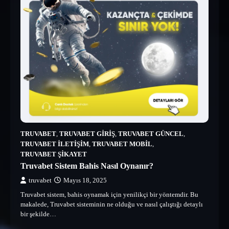
TRUVABET
,
TRUVABET GIRIŞ
,
TRUVABET GÜNCEL
,
TRUVABET İLETIŞIM
,
TRUVABET MOBIL
,
TRUVABET ŞIKAYET
Truvabet Sistem Bahis Nasıl Oynanır?
truvabet
Mayıs 18, 2025
Truvabet sistem, bahis oynamak için yenilikçi bir yöntemdir. Bu
makalede, Truvabet sisteminin ne olduğu ve nasıl çalıştığı detaylı
bir şekilde…