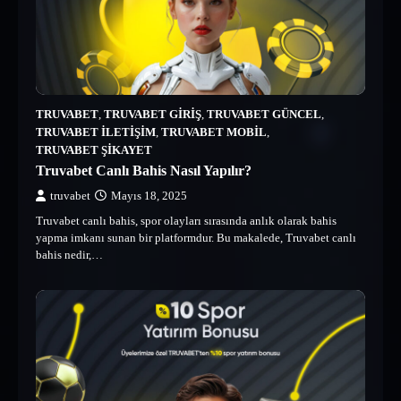
TRUVABET
,
TRUVABET GIRIŞ
,
TRUVABET GÜNCEL
,
TRUVABET İLETIŞIM
,
TRUVABET MOBIL
,
TRUVABET ŞIKAYET
Truvabet Canlı Bahis Nasıl Yapılır?
truvabet
Mayıs 18, 2025
Truvabet canlı bahis, spor olayları sırasında anlık olarak bahis
yapma imkanı sunan bir platformdur. Bu makalede, Truvabet canlı
bahis nedir,…