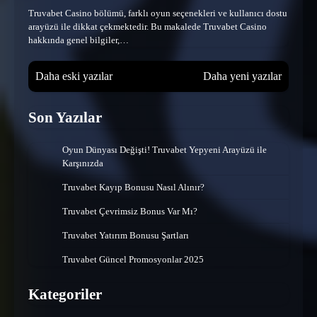
Truvabet Casino bölümü, farklı oyun seçenekleri ve kullanıcı dostu
arayüzü ile dikkat çekmektedir. Bu makalede Truvabet Casino
hakkında genel bilgiler,…
Yazı
Daha eski yazılar
Daha yeni yazılar
gezinmesi
Son Yazılar
Oyun Dünyası Değişti! Truvabet Yepyeni Arayüzü ile
Karşınızda
Truvabet Kayıp Bonusu Nasıl Alınır?
Truvabet Çevrimsiz Bonus Var Mı?
Truvabet Yatırım Bonusu Şartları
Truvabet Güncel Promosyonlar 2025
Kategoriler