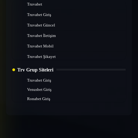
Truvabet
Truvabet Giriş
Truvabet Güncel
Truvabet İletişim
Truvabet Mobil
Truvabet Şikayet
Trv Grup Siteleri
Truvabet Giriş
Venusbet Giriş
Ronabet Giriş