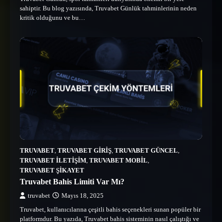
sahiptir. Bu blog yazısında, Truvabet Günlük tahminlerinin neden
kritik olduğunu ve bu…
TRUVABET
,
TRUVABET GIRIŞ
,
TRUVABET GÜNCEL
,
TRUVABET İLETIŞIM
,
TRUVABET MOBIL
,
TRUVABET ŞIKAYET
Truvabet Bahis Limiti Var Mı?
truvabet
Mayıs 18, 2025
Truvabet, kullanıcılarına çeşitli bahis seçenekleri sunan popüler bir
platformdur. Bu yazıda, Truvabet bahis sisteminin nasıl çalıştığı ve