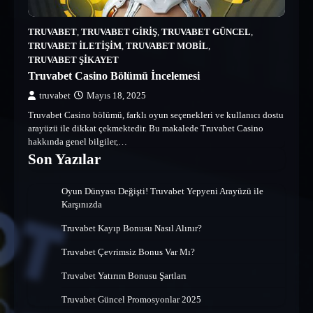
TRUVABET
,
TRUVABET GIRIŞ
,
TRUVABET GÜNCEL
,
TRUVABET İLETIŞIM
,
TRUVABET MOBIL
,
TRUVABET ŞIKAYET
Truvabet Casino Bölümü İncelemesi
truvabet
Mayıs 18, 2025
Truvabet Casino bölümü, farklı oyun seçenekleri ve kullanıcı dostu
arayüzü ile dikkat çekmektedir. Bu makalede Truvabet Casino
hakkında genel bilgiler,…
Son Yazılar
Oyun Dünyası Değişti! Truvabet Yepyeni Arayüzü ile
Karşınızda
Truvabet Kayıp Bonusu Nasıl Alınır?
Truvabet Çevrimsiz Bonus Var Mı?
Truvabet Yatırım Bonusu Şartları
Truvabet Güncel Promosyonlar 2025