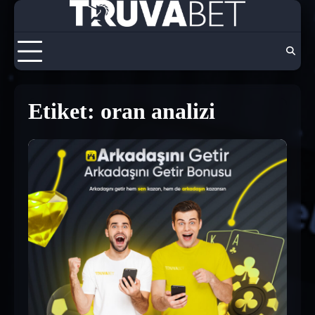
Skip
to
content
Etiket:
oran analizi