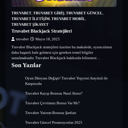
TRUVABET
,
TRUVABET GIRIŞ
,
TRUVABET GÜNCEL
,
TRUVABET İLETIŞIM
,
TRUVABET MOBIL
,
TRUVABET ŞIKAYET
Truvabet Blackjack Stratejileri
truvabet
Mayıs 18, 2025
Truvabet Blackjack stratejileri üzerine bu makalede, oyuncuların
daha başarılı hale gelmesi için gereken temel bilgiler
sunulmaktadır. Truvabet Blackjack hakkında bilinmesi…
Son Yazılar
Oyun Dünyası Değişti! Truvabet Yepyeni Arayüzü ile
Karşınızda
Truvabet Kayıp Bonusu Nasıl Alınır?
Truvabet Çevrimsiz Bonus Var Mı?
Truvabet Yatırım Bonusu Şartları
Truvabet Güncel Promosyonlar 2025