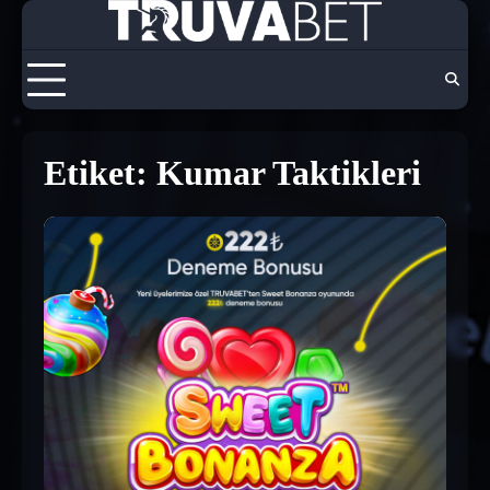
Skip
to
content
Etiket:
Kumar Taktikleri