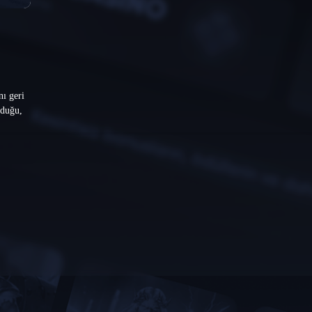
nı geri
lduğu,