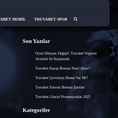
ABET MOBIL
TRUVABET SPOR
Son Yazılar
Oyun Dünyası Değişti! Truvabet Yepyeni
Arayüzü ile Karşınızda
Truvabet Kayıp Bonusu Nasıl Alınır?
Truvabet Çevrimsiz Bonus Var Mı?
Truvabet Yatırım Bonusu Şartları
Truvabet Güncel Promosyonlar 2025
Kategoriler